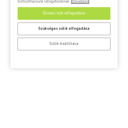
biztosíthassunk látogatóinknak.
Bővebben
Összes süti elfogadása
Szükséges sütik elfogadása
Sütik beállítása