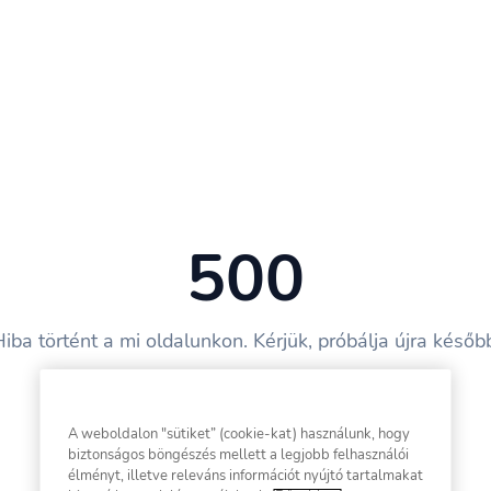
500
iba történt a mi oldalunkon. Kérjük, próbálja újra későb
Vissza a főoldalra
A weboldalon "sütiket” (cookie-kat) használunk, hogy
biztonságos böngészés mellett a legjobb felhasználói
élményt, illetve releváns információt nyújtó tartalmakat