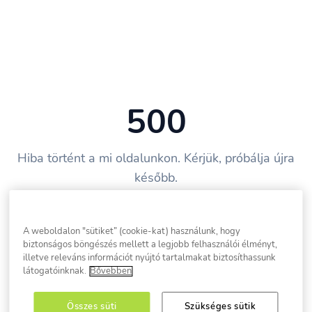
500
Hiba történt a mi oldalunkon. Kérjük, próbálja újra
később.
Vissza a főoldalra
A weboldalon "sütiket” (cookie-kat) használunk, hogy
biztonságos böngészés mellett a legjobb felhasználói élményt,
illetve releváns információt nyújtó tartalmakat biztosíthassunk
látogatóinknak.
Bővebben
Összes süti
Szükséges sütik