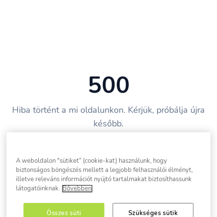
500
Hiba történt a mi oldalunkon. Kérjük, próbálja újra
később.
Vissza a főoldalra
A weboldalon "sütiket” (cookie-kat) használunk, hogy
biztonságos böngészés mellett a legjobb felhasználói élményt,
illetve releváns információt nyújtó tartalmakat biztosíthassunk
látogatóinknak.
Bővebben
Összes süti
Szükséges sütik