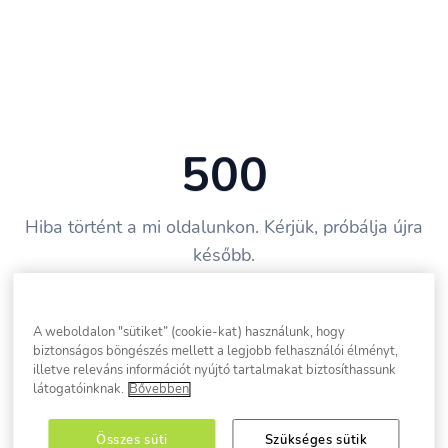
500
Hiba történt a mi oldalunkon. Kérjük, próbálja újra
később.
Vissza a főoldalra
A weboldalon "sütiket” (cookie-kat) használunk, hogy
biztonságos böngészés mellett a legjobb felhasználói élményt,
illetve releváns információt nyújtó tartalmakat biztosíthassunk
látogatóinknak.
Bővebben
Összes süti
Szükséges sütik