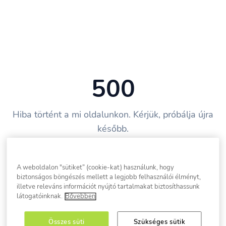
500
Hiba történt a mi oldalunkon. Kérjük, próbálja újra
később.
Vissza a főoldalra
A weboldalon "sütiket” (cookie-kat) használunk, hogy
biztonságos böngészés mellett a legjobb felhasználói élményt,
illetve releváns információt nyújtó tartalmakat biztosíthassunk
látogatóinknak.
Bővebben
Összes süti
Szükséges sütik