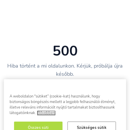
500
Hiba történt a mi oldalunkon. Kérjük, próbálja újra
később.
Vissza a főoldalra
A weboldalon "sütiket” (cookie-kat) használunk, hogy
biztonságos böngészés mellett a legjobb felhasználói élményt,
illetve releváns információt nyújtó tartalmakat biztosíthassunk
látogatóinknak.
Bővebben
Összes süti
Szükséges sütik