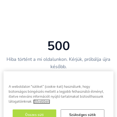
500
Hiba történt a mi oldalunkon. Kérjük, próbálja újra
később.
Vissza a főoldalra
A weboldalon "sütiket” (cookie-kat) használunk, hogy
biztonságos böngészés mellett a legjobb felhasználói élményt,
illetve releváns információt nyújtó tartalmakat biztosíthassunk
látogatóinknak.
Bővebben
Összes süti
Szükséges sütik