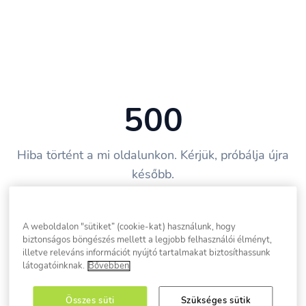
500
Hiba történt a mi oldalunkon. Kérjük, próbálja újra
később.
Vissza a főoldalra
A weboldalon "sütiket” (cookie-kat) használunk, hogy
biztonságos böngészés mellett a legjobb felhasználói élményt,
illetve releváns információt nyújtó tartalmakat biztosíthassunk
látogatóinknak.
Bővebben
Összes süti
Szükséges sütik