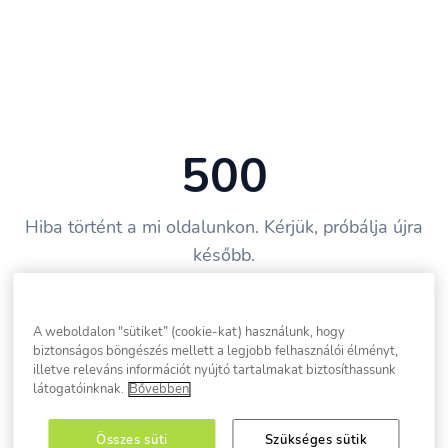
500
Hiba történt a mi oldalunkon. Kérjük, próbálja újra
később.
Vissza a főoldalra
A weboldalon "sütiket” (cookie-kat) használunk, hogy
biztonságos böngészés mellett a legjobb felhasználói élményt,
illetve releváns információt nyújtó tartalmakat biztosíthassunk
látogatóinknak.
Bővebben
Összes süti
Szükséges sütik